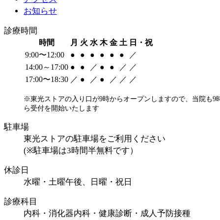
お知らせ
診療時間
時間
月
火
水
木
金
土
日・祝
9:00〜12:00
●
●
●
●
●
●
／
14:00～17:00
●
●
／
●
●
／
／
17:00〜18:30
／
●
／
●
／
／
／
※東光ストアの入り口が9時からオープンしますので、当院も9
ら受付を開始いたします
駐車場
東光ストアの駐車場をご利用ください
(※駐車場は3時間半無料です）
休診日
水曜・土曜午後、日曜・祝日
診療科目
内科・消化器内科・健康診断・成人予防接種